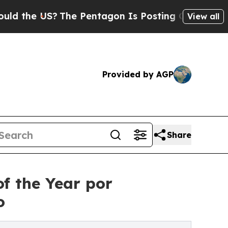
US?
The Pentagon Is Posting Cryptic Biblical Me
View all
Provided by AGP
Share
f the Year por
o