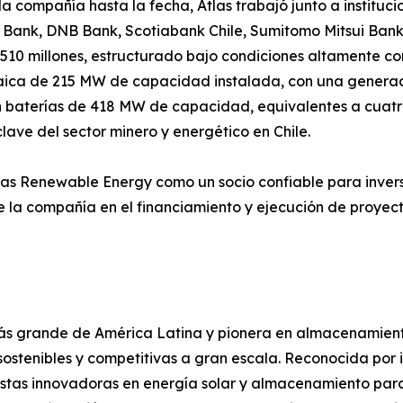
 compañía hasta la fecha, Atlas trabajó junto a instituci
t Bank, DNB Bank, Scotiabank Chile, Sumitomo Mitsui Ban
10 millones, estructurado bajo condiciones altamente com
ltaica de 215 MW de capacidad instalada, con una gener
baterías de 418 MW de capacidad, equivalentes a cuatro 
lave del sector minero y energético en Chile.
Atlas Renewable Energy como un socio confiable para invers
 la compañía en el financiamiento y ejecución de proyect
ás grande de América Latina y pionera en almacenamient
ostenibles y competitivas a gran escala. Reconocida por in
tas innovadoras en energía solar y almacenamiento para i