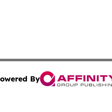
owered By
ubmit Press Release
Terms & Conditions
Copyright/DMCA
ics Inc. dba Affinity Group Publishing & The Europe Sun. 