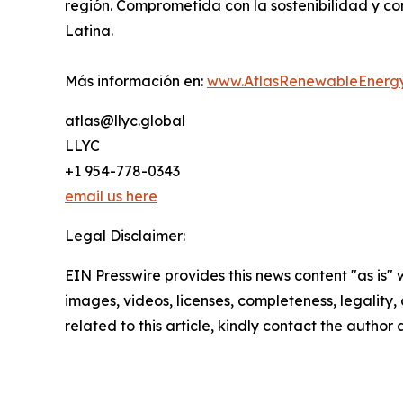
región. Comprometida con la sostenibilidad y c
Latina.
Más información en:
www.AtlasRenewableEnerg
atlas@llyc.global
LLYC
+1 954-778-0343
email us here
Legal Disclaimer:
EIN Presswire provides this news content "as is" 
images, videos, licenses, completeness, legality, o
related to this article, kindly contact the author