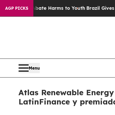
nd to Abate Harms to Youth
Brazil Gives Parents 
AGP PICKS
Menu
Atlas Renewable Energy 
LatinFinance y premiad